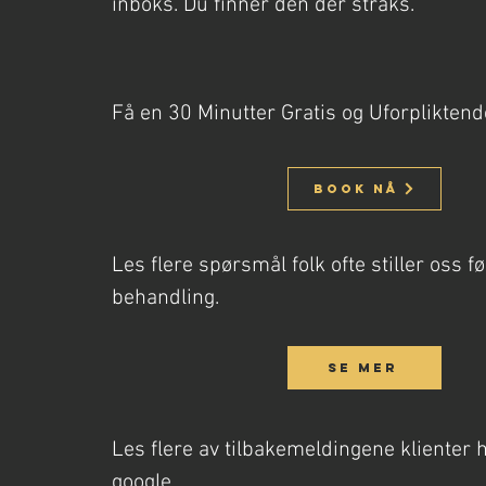
inboks. Du finner den der straks.
Få en 30 Minutter Gratis og Uforplikten
Book nå
Les flere spørsmål folk ofte stiller oss 
behandling.
Se mer
Les flere av tilbakemeldingene klienter h
google.